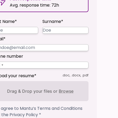
Avg. response time: 72h
st Name*
Surname*
il*
ne number
oad your resume*
.doc, .docx, .pdf
Drag & Drop your files or
Browse
I agree to Mantu’s
Terms and Conditions
 the
Privacy Policy
*