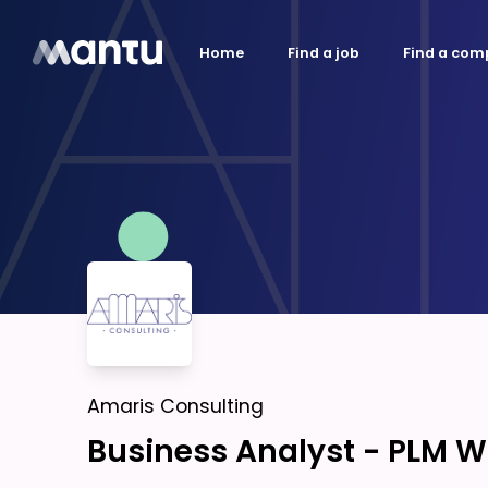
Home
Find a job
Find a co
Amaris Consulting
Business Analyst - PLM W