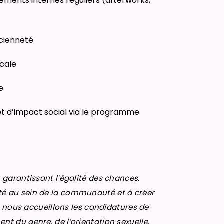
ements internes réguliers (afterworks,
ncienneté
ocale
e
et d’impact social via le programme
 garantissant l’égalité des chances.
é au sein de la communauté et à créer
e, nous accueillons les candidatures de
t du genre, de l’orientation sexuelle,