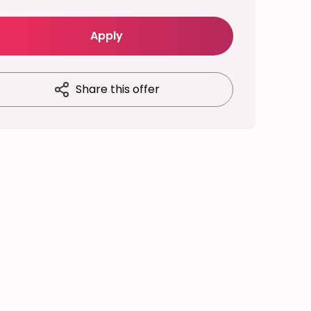
Apply
Share this offer
Amaris Consulting
Business Analyst - PLM
Windchill (F/H/X)